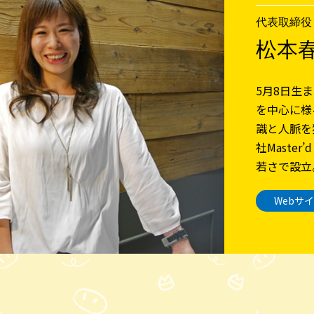
代表取締役
松本春
5月8日生
を中心に様
識と人脈を獲
社Master’d
若さで設立
Webサ